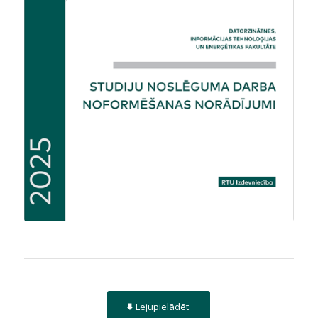
Lejupielādēt