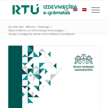
Jūs esat šeit:
Sākums
/
Katalogs
/
Datorzinātnes un informācijas tehnoloģijas
/
Studiju noslēguma darba noformēšanas norādījumi